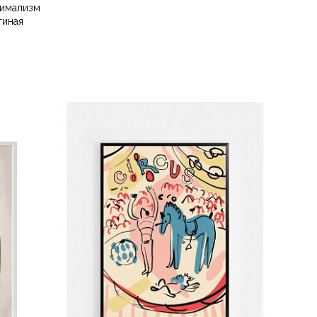
имализм
тиная