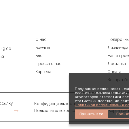
О нас
Подарочны
Бренды
Дизайнера
 19.00
Блог
Наши прое
ой
Пресса о нас
Доставка
Карьера
Оплата
Возврат/о
Продолжая использовать сай
cookies и пользовательски
агрегаторов статистики пос
статистики посещений сайт
ссылку
Конфиденциальность
Настройки
Политикой использования co
Пользовательское соглашение
Карта сай
Принять все
Приня