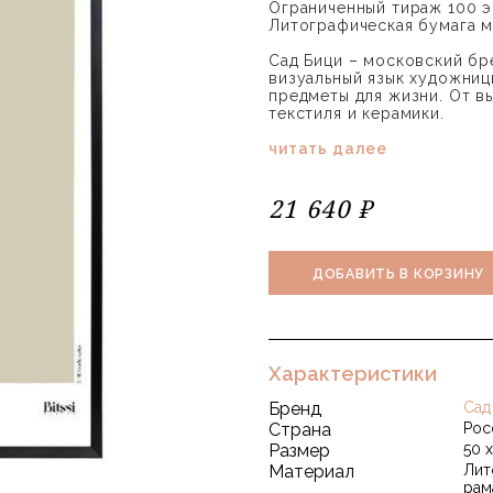
Ограниченный тираж 100 
Литографическая бумага м
Сад Бици – московский б
визуальный язык художниц
предметы для жизни. От в
текстиля и керамики.
читать далее
21 640 ₽
ДОБАВИТЬ В КОРЗИНУ
Характеристики
Бренд
Сад
Страна
Рос
Размер
50 
Материал
Лит
рам