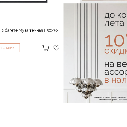
до к
лета
CAMERNO
1
 в багете Муза тёмная II 50х70
Арт-принт в багете Тени-Пере
50х70
47 490 ₽
скид
1
1
В
КЛИК
КУПИТЬ В
КЛИК
на ве
ассо
в на
* скидка предоставляется посл
или по телефону и обраб