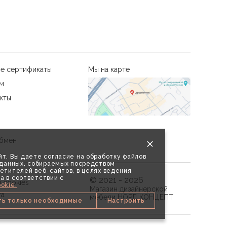
е сертификаты
Мы на карте
м
кты
бмен
т, Вы даете согласие на обработку файлов
х данных, собираемых посредством
етителей веб-сайтов, в целях ведения
а в соответствии с
© 2021 - 2026
 cookies
okie.
Магазин дизайнерской
та
мебели НОРД КОНЦЕПТ
ть только необходимые
Настроить