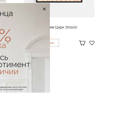
онца
САД БИЦИ
0%
сечения
Арт-принт в раме Цирк 70x100
34 840 ₽
ка*
1
КУПИТЬ В
КЛИК
сь
ртимент
личии
е оформления заказа на сайте
отки заказа менеджером