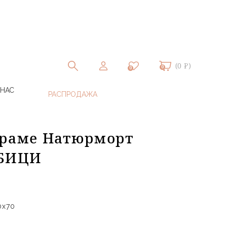
(0 ₽)
0
0
 НАС
 раме Натюрморт
 БИЦИ
50x70