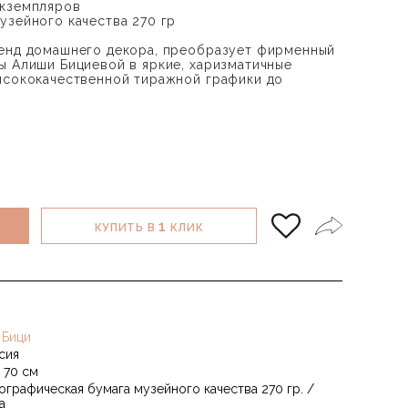
экземпляров
узейного качества 270 гр
ренд домашнего декора, преобразует фирменный
ы Алиши Бициевой в яркие, харизматичные
ысококачественной тиражной графики до
1
КУПИТЬ В
КЛИК
 Бици
сия
х 70 см
ографическая бумага музейного качества 270 гр. /
а