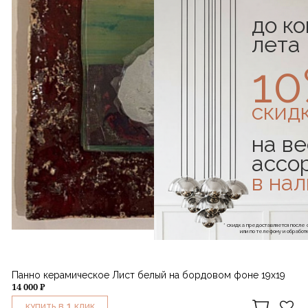
до к
лета
1
скид
на ве
ассо
в на
* скидка предоставляется посл
или по телефону и обраб
Панно керамическое Лист белый на бордовом фоне 19х19
14 000 ₽
1
КУПИТЬ В
КЛИК