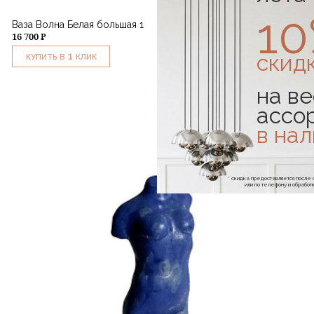
1
Ваза Волна Белая большая 1
16 700 ₽
скид
1
КУПИТЬ В
КЛИК
на ве
ассо
в на
* скидка предоставляется посл
или по телефону и обраб