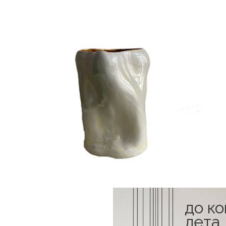
до к
лета