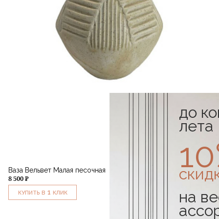
до к
лета
1
скид
Ваза Вельвет Малая песочная
8 500 ₽
на ве
1
КУПИТЬ В
КЛИК
ассо