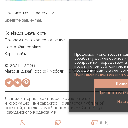
Подписаться на рассылку
Конфиденциальность
Пользовательское соглашение
Настройки cookies
Карта сайта
Продолжая использовать сай
обработку файлов cookies и
собираемых посредством аг
© 2021 - 2026
посетителей веб-сайтов, в
посещений сайта в соответ
Магазин дизайнерской мебели НОРД КОНЦЕПТ
Политикой использования co
Приня
Принять тольк
Данный интернет-сайт носит исключительно
Наст
информационный характер, не является публичной
офертой, определяемой положениями Статьи 437
Гражданского Кодекса РФ.
(0 ₽)
0
0