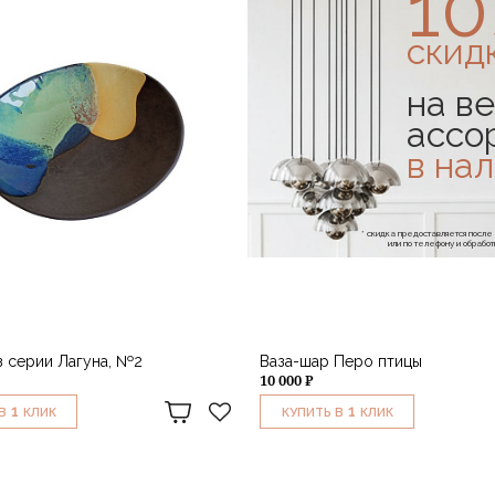
1
скид
на ве
ассо
в на
* скидка предоставляется посл
или по телефону и обраб
з серии Лагуна, №2
Ваза-шар Перо птицы
10 000 ₽
1
1
В
КЛИК
КУПИТЬ В
КЛИК