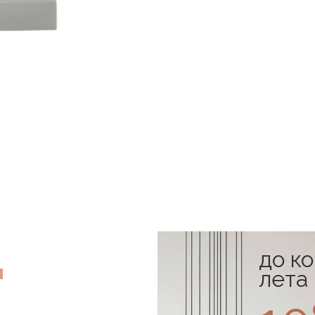
до к
лета
в наличии