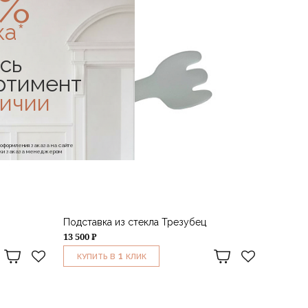
0%
ка*
сь
ртимент
личии
е оформления заказа на сайте
отки заказа менеджером
Подставка из стекла Трезубец
13 500 ₽
1
КУПИТЬ В
КЛИК