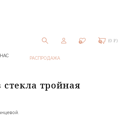
(0 ₽)
0
0
 НАС
з стекла тройная
анцевой.