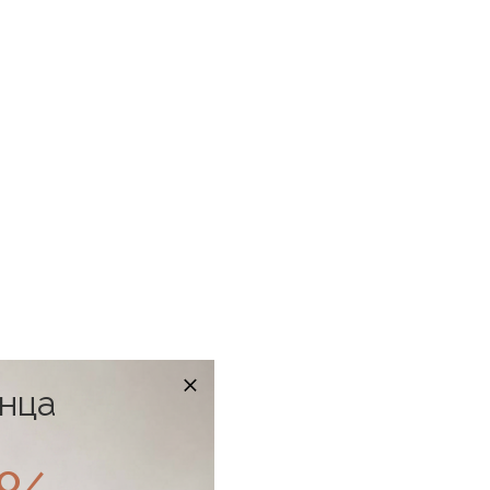
онца
в наличии