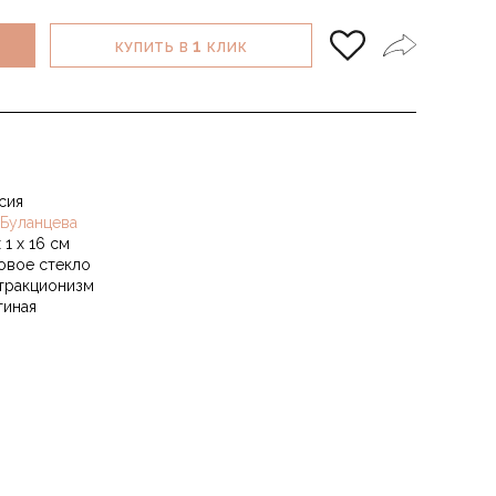
1
КУПИТЬ В
КЛИК
сия
 Буланцева
 1 х 16 см
овое стекло
тракционизм
тиная