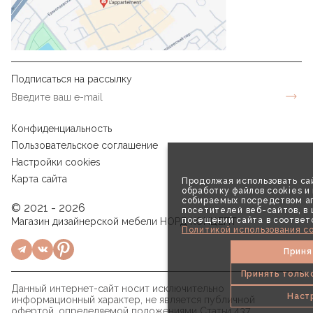
Подписаться на рассылку
Конфиденциальность
Пользовательское соглашение
Настройки cookies
Карта сайта
Продолжая использовать сай
обработку файлов cookies и
собираемых посредством аг
© 2021 - 2026
посетителей веб-сайтов, в
посещений сайта в соответ
Магазин дизайнерской мебели НОРД КОНЦЕПТ
Политикой использования co
Приня
Принять тольк
Данный интернет-сайт носит исключительно
Наст
информационный характер, не является публичной
офертой, определяемой положениями Статьи 437