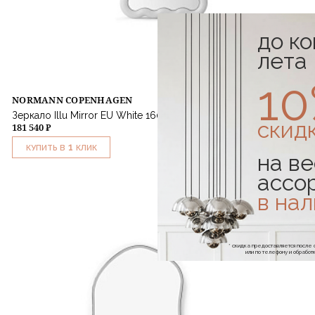
до к
лета
1
NORMANN COPENHAGEN
Зеркало Illu Mirror EU White 160x55
скид
181 540 ₽
1
КУПИТЬ В
КЛИК
на ве
ассо
в на
* скидка предоставляется посл
или по телефону и обраб