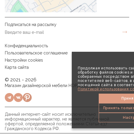
Подписаться на рассылку
Конфиденциальность
Пользовательское соглашение
Настройки cookies
Карта сайта
Продолжая использовать сай
обработку файлов cookies и
собираемых посредством аг
© 2021 - 2026
посетителей веб-сайтов, в
посещений сайта в соответ
Магазин дизайнерской мебели НОРД КОНЦЕПТ
Политикой использования co
Приня
Принять тольк
Данный интернет-сайт носит исключительно
Наст
информационный характер, не является публичной
офертой, определяемой положениями Статьи 437
Гражданского Кодекса РФ.