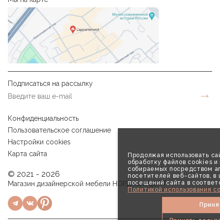
Подписаться на рассылку
Конфиденциальность
Пользовательское соглашение
Настройки cookies
Карта сайта
Продолжая использовать сай
обработку файлов cookies и
собираемых посредством аг
© 2021 - 2026
посетителей веб-сайтов, в
посещений сайта в соответ
Магазин дизайнерской мебели НОРД КОНЦЕПТ
Политикой использования co
Приня