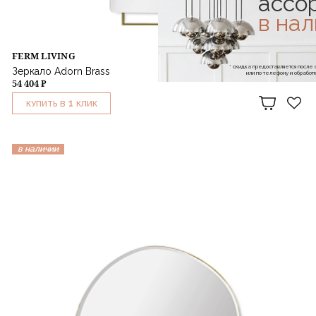
ассо
в на
FERM LIVING
* скидка предоставляется посл
Зеркало Adorn Brass
или по телефону и обраб
54 404 ₽
1
КУПИТЬ В
КЛИК
в наличии