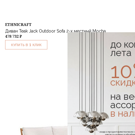
ETHNICRAFT
Диван Teak Jack Outdoor Sofa 2-х местный Mocha
478 732 ₽
до к
1
КУПИТЬ В
КЛИК
лета
1
скид
на ве
ассо
в на
* скидка предоставляется посл
или по телефону и обраб