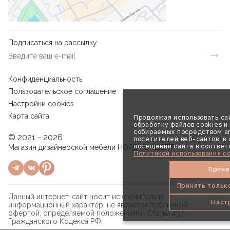
Подписаться на рассылку
Конфиденциальность
Пользовательское соглашение
Настройки cookies
Карта сайта
Продолжая использовать сай
обработку файлов cookies и
собираемых посредством аг
© 2021 - 2026
посетителей веб-сайтов, в
посещений сайта в соответ
Магазин дизайнерской мебели НОРД КОНЦЕПТ
Политикой использования co
Приня
Принять тольк
Данный интернет-сайт носит исключительно
Наст
информационный характер, не является публичной
офертой, определяемой положениями Статьи 437
Гражданского Кодекса РФ.