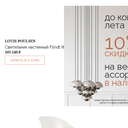
до к
лета
1
LOUIS POULSEN
Светильник настенный Flindt Wall Grey
скид
103 240 ₽
1
КУПИТЬ В
КЛИК
на ве
ассо
в на
* скидка предоставляется посл
или по телефону и обраб