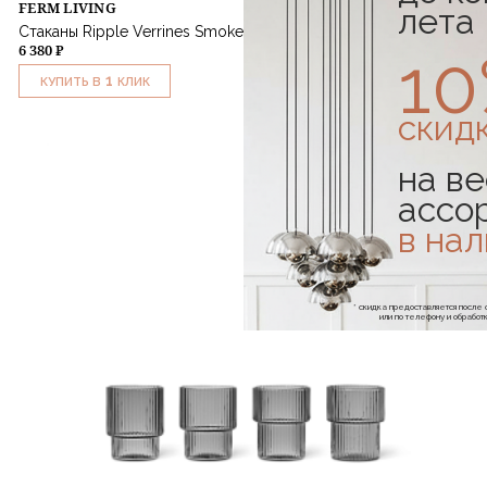
FERM LIVING
лета
Стаканы Ripple Verrines Smoked Grey 4 шт
6 380 ₽
1
1
КУПИТЬ В
КЛИК
скид
на ве
ассо
в на
* скидка предоставляется посл
или по телефону и обраб