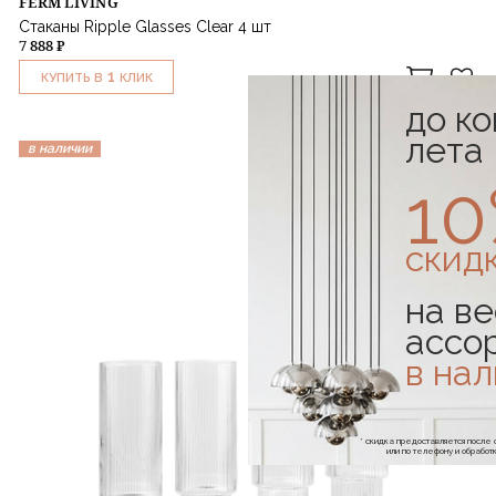
FERM LIVING
Стаканы Ripple Glasses Clear 4 шт
7 888 ₽
1
КУПИТЬ В
КЛИК
до к
лета
в наличии
1
скид
на ве
ассо
в на
* скидка предоставляется посл
или по телефону и обраб