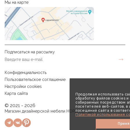
Мы на карте
Подписаться на рассылку
Конфиденциальность
Пользовательское соглашение
Настройки cookies
Карта сайта
Продолжая использовать сай
обработку файлов cookies и
собираемых посредством аг
© 2021 - 2026
посетителей веб-сайтов, в
посещений сайта в соответ
Магазин дизайнерской мебели НОРД КОНЦЕПТ
Политикой использования co
Приня