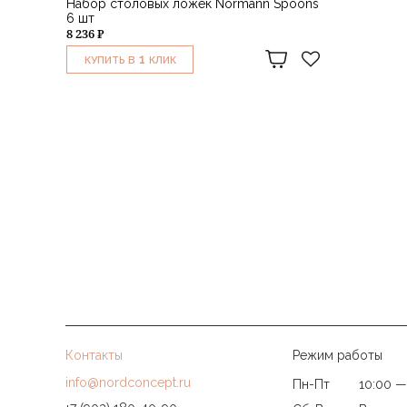
Набор столовых ложек Normann Spoons
6 шт
8 236 ₽
1
КУПИТЬ В
КЛИК
Контакты
Режим работы
info@nordconcept.ru
Пн-Пт
10:00 —