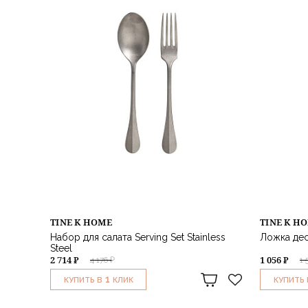
TINE K HOME
TINE K H
Набор для салата Serving Set Stainless
Ложка десе
Steel
2 714 ₽
1 056 ₽
4 176 ₽
1 
1
КУПИТЬ В
КЛИК
КУПИТЬ 