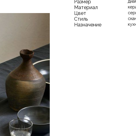
Размер
диа
Материал
кер
Цвет
сер
Стиль
ска
Назначение
кух