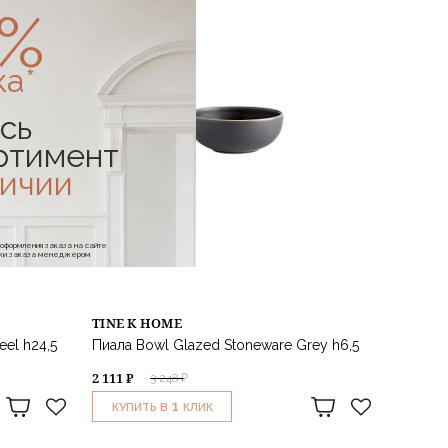
0%
ка*
сь
ртимент
личии
е оформления заказа на сайте
отки заказа менеджером
TINE K HOME
eel h24,5
Пиала Bowl Glazed Stoneware Grey h6,5
2 111 ₽
3 248 ₽
1
КУПИТЬ В
КЛИК