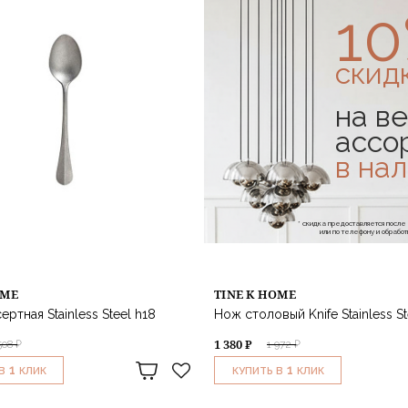
1
скид
на ве
ассо
в на
* скидка предоставляется посл
или по телефону и обраб
OME
TINE K HOME
ртная Stainless Steel h18
Нож столовый Knife Stainless St
1 380 ₽
508 ₽
1 972 ₽
1
1
В
КЛИК
КУПИТЬ В
КЛИК