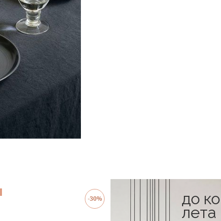
в наличии
до к
-30%
лета