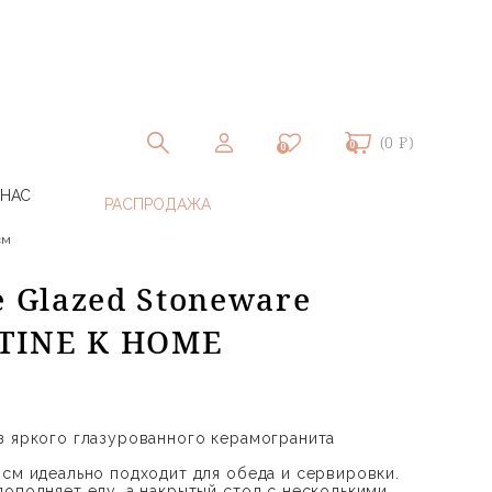
(0 ₽)
0
0
 НАС
см
e Glazed Stoneware
 TINE K HOME
з яркого глазурованного керамогранита
.
 см идеально подходит для обеда и сервировки.
дополняет еду, а накрытый стол с несколькими