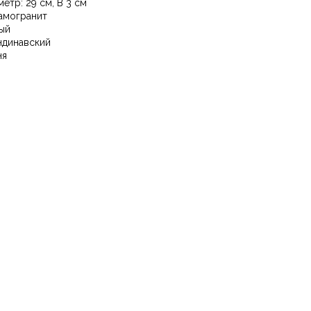
метр: 29 см, В 3 см
амогранит
ый
ндинавский
ня