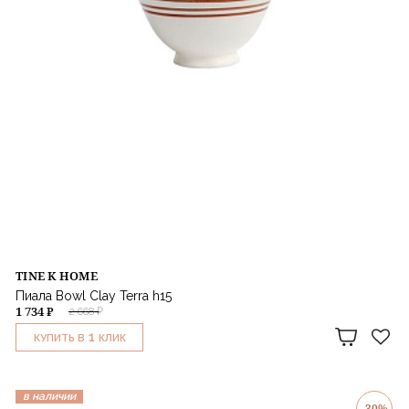
TINE K HOME
Пиала Bowl Clay Terra h15
1 734 ₽
2 668 ₽
1
КУПИТЬ В
КЛИК
в наличии
-30%