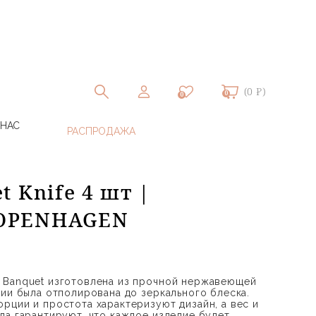
(0 ₽)
0
0
 НАС
 Knife 4 шт |
OPENHAGEN
 Banquet изготовлена из прочной нержавеющей
вии была отполирована до зеркального блеска.
рции и простота характеризуют дизайн, а вес и
ла гарантируют, что каждое изделие будет