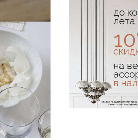
до к
лета
1
скид
на ве
ассо
в на
* скидка предоставляется посл
или по телефону и обраб