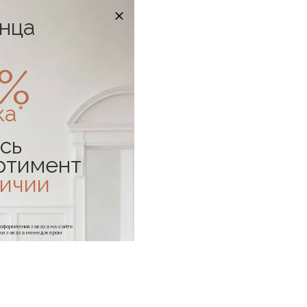
онца
0%
ка*
сь
ртимент
личии
е оформления заказа на сайте
отки заказа менеджером