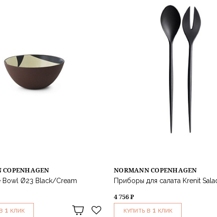
 COPENHAGEN
NORMANN COPENHAGEN
e Bowl Ø23 Black/Cream
Приборы для салата Krenit Salad
4 756 ₽
1
1
В
КЛИК
КУПИТЬ В
КЛИК