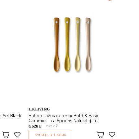
HKLIVING
 Set Black
Набор чайных ложек Bold & Basic
Ceramics Tea Spoons Natural 4 шт
4 628 ₽
6 612 ₽
1
КУПИТЬ В
КЛИК