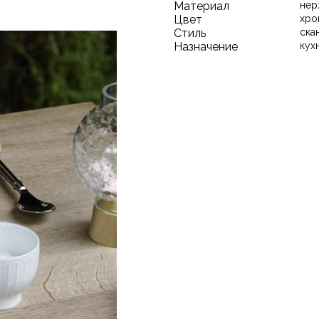
Материал
нер
Цвет
хро
Стиль
ска
Назначение
кух