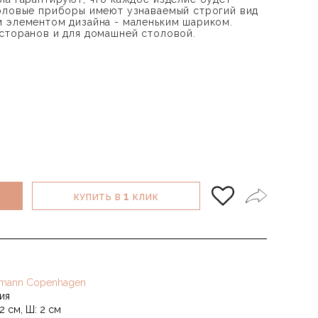
оловые приборы имеют узнаваемый строгий вид
 элементом дизайна - маленьким шариком.
сторанов и для домашней столовой.
1
КУПИТЬ В
КЛИК
mann Copenhagen
ия
2 см, Ш: 2 см