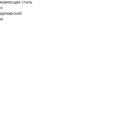
жавеющая сталь
м
ндинавский
ня