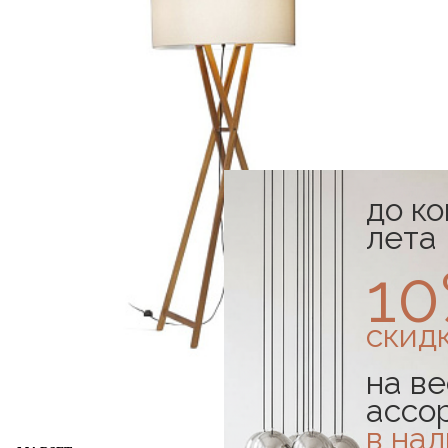
до к
лета
1
скид
на ве
ассо
в на