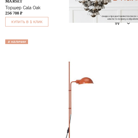
MARSET
Торшер Cala Oak
256 708 ₽
* скидка предоставляется посл
или по телефону и обраб
1
КУПИТЬ В
КЛИК
в наличии