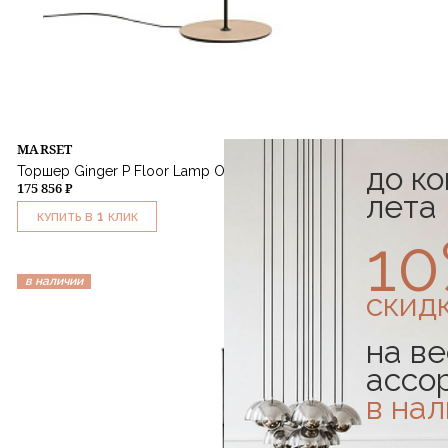
MARSET
до к
Торшер Ginger P Floor Lamp Oak
175 856 ₽
лета
1
КУПИТЬ В
КЛИК
1
в наличии
скид
на ве
ассо
в на