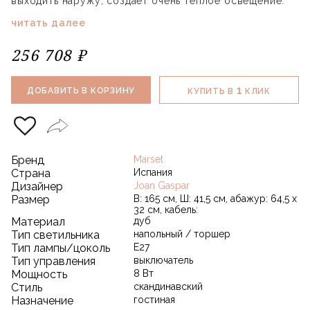
выходить наружу, создает очень теплое освещение.
читать далее
256 708 ₽
1
ДОБАВИТЬ В КОРЗИНУ
КУПИТЬ В
КЛИК
Бренд
Marset
Страна
Испания
Дизайнер
Joan Gaspar
Размер
В: 165 см, Ш: 41,5 см, абажур: 64,5 х
32 см, кабель:
Материал
дуб
Тип светильника
напольный / торшер
Тип лампы/цоколь
E27
Тип управления
выключатель
Мощность
8 Вт
Стиль
скандинавский
Назначение
гостиная