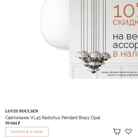
1
скид
на ве
ассо
в на
* скидка предоставляется посл
или по телефону и обраб
LOUIS POULSEN
Светильник VL45 Radiohus Pendant Brass Opal
99 644 ₽
1
КУПИТЬ В
КЛИК