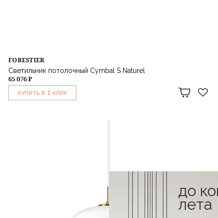
FORESTIER
Светильник потолочный Cymbal S Naturel
65 076 ₽
1
КУПИТЬ В
КЛИК
до к
лета