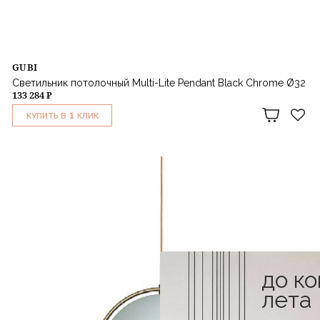
GUBI
Светильник потолочный Multi-Lite Pendant Black Chrome Ø32
133 284 ₽
1
КУПИТЬ В
КЛИК
до к
лета