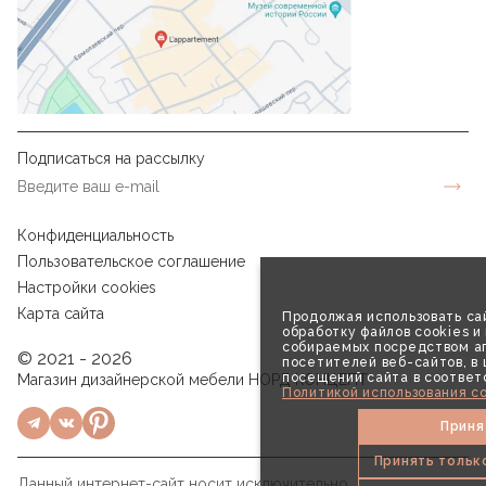
Подписаться на рассылку
Конфиденциальность
Пользовательское соглашение
Настройки cookies
Карта сайта
Продолжая использовать сай
обработку файлов cookies и
собираемых посредством аг
© 2021 - 2026
посетителей веб-сайтов, в
посещений сайта в соответ
Магазин дизайнерской мебели НОРД КОНЦЕПТ
Политикой использования co
Приня
Принять тольк
Данный интернет-сайт носит исключительно