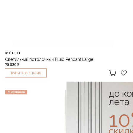
MUUTO
Светильник потолочный Fluid Pendant Large
75 920 ₽
1
КУПИТЬ В
КЛИК
до к
в наличии
лета
1
скид