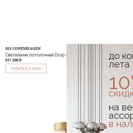
101 COPENHAGEN
до к
Светильник потолочный Drop Chandelier Bulp
197 200 ₽
лета
1
КУПИТЬ В
КЛИК
1
скид
на ве
ассо
в на