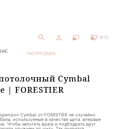
(0 ₽)
0
0
 НАС
потолочный Cymbal
lue | FORESTIER
spension Cymbal от FORESTIER не случайно
мбалы, используемые в качестве щита, впервые
и. Чтобы напугать врага и подбодрить друг
даряли оружием по щиту. Так появился