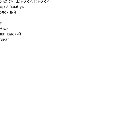
6,50 см, Ш: 50 см, Г: 50 см
юр / бамбук
олочный
т
убой
ндинавский
тиная