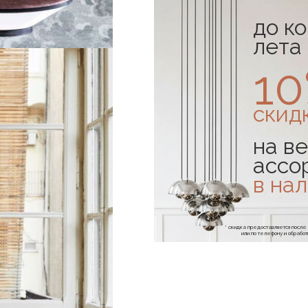
до к
лета
1
скид
на ве
ассо
в на
* скидка предоставляется посл
или по телефону и обраб