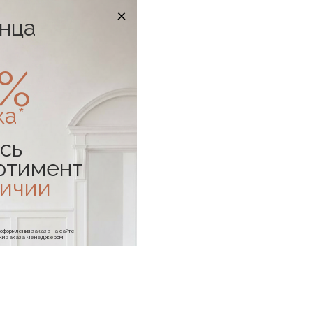
онца
0%
ка*
сь
ртимент
личии
е оформления заказа на сайте
отки заказа менеджером