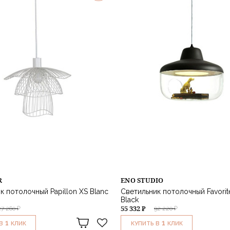
R
ENO STUDIO
к потолочный Papillon XS Blanc
Светильник потолочный Favorit
Black
55 332 ₽
27 260 ₽
92 220 ₽
1
1
В
КЛИК
КУПИТЬ В
КЛИК