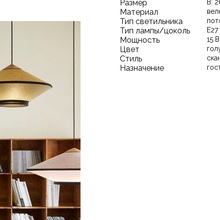
Размер
В: 2
Материал
вел
Тип светильника
пот
Тип лампы/цоколь
E27
Мощность
15 В
Цвет
гол
Стиль
ска
Назначение
гос