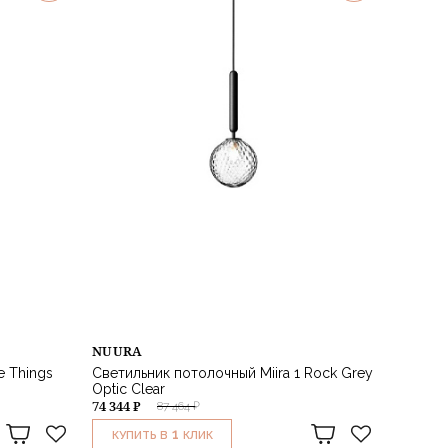
NUURA
e Things
Светильник потолочный Miira 1 Rock Grey
Optic Clear
74 344 ₽
87 464 ₽
1
КУПИТЬ В
КЛИК