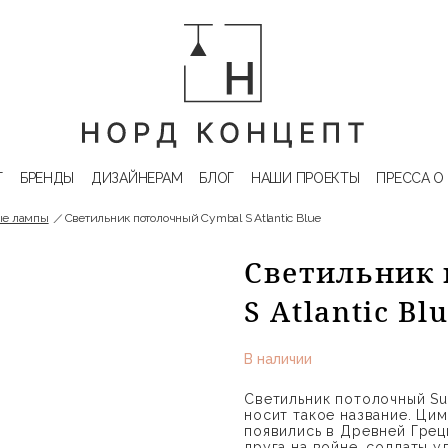
Г
БРЕНДЫ
ДИЗАЙНЕРАМ
БЛОГ
НАШИ ПРОЕКТЫ
ПРЕССА О
ые лампы
Светильник потолочный Cymbal S Atlantic Blue
Светильник 
S Atlantic B
В наличии
Светильник потолочный Su
носит такое название. Ци
появились в Древней Греци
друга на войне, солдаты у