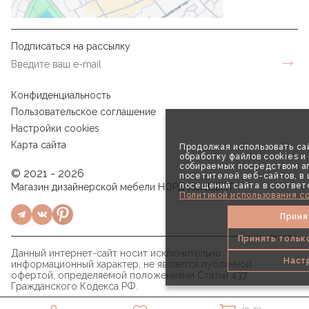
Подписаться на рассылку
Конфиденциальность
Пользовательское соглашение
Настройки cookies
Карта сайта
Продолжая использовать сай
обработку файлов cookies и
собираемых посредством аг
© 2021 - 2026
посетителей веб-сайтов, в
посещений сайта в соответ
Магазин дизайнерской мебели НОРД КОНЦЕПТ
Политикой использования co
Приня
Принять тольк
Данный интернет-сайт носит исключительно
Наст
информационный характер, не является публичной
офертой, определяемой положениями Статьи 437
Гражданского Кодекса РФ.