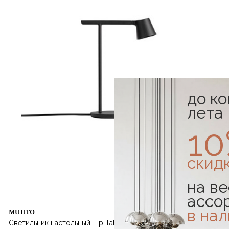
до к
лета
1
скид
на ве
ассо
в на
MUUTO
Светильник настольный Tip Table Lamp Black