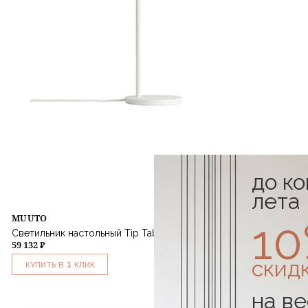
до к
лета
MUUTO
1
Светильник настольный Tip Table Lamp White
59 132 ₽
скид
1
КУПИТЬ В
КЛИК
на ве