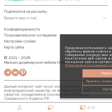
Подписаться на рассылку
Конфиденциальность
Пользовательское соглашение
Настройки cookies
Карта сайта
Продолжая использовать сай
обработку файлов cookies и
собираемых посредством аг
© 2021 - 2026
посетителей веб-сайтов, в
посещений сайта в соответ
Магазин дизайнерской мебели НОРД КОНЦЕПТ
Политикой использования co
Приня
Принять тольк
Данный интернет-сайт носит исключительно
Наст
информационный характер, не является публичной
офертой, определяемой положениями Статьи 437
Гражданского Кодекса РФ.
(0 ₽)
0
0