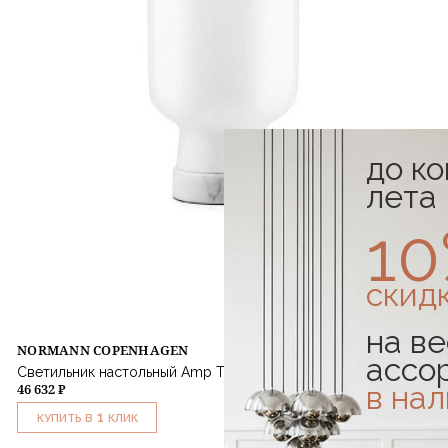
до к
лета
1
скид
на ве
NORMANN COPENHAGEN
ассо
Светильник настольный Amp Table Lamp White
в на
46 632 ₽
1
КУПИТЬ В
КЛИК