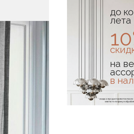
до к
лета
1
скид
на ве
ассо
в на
* скидка предоставляется посл
или по телефону и обраб