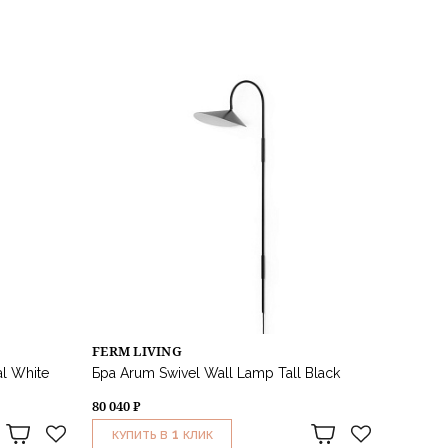
FERM LIVING
al White
Бра Arum Swivel Wall Lamp Tall Black
80 040 ₽
1
КУПИТЬ В
КЛИК