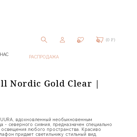
(0 ₽)
0
0
 НАС
ll Nordic Gold Clear |
т NUURA, вдохновленный необыкновенным
а - северного сияния, предназначен специально
о освещения любого пространства. Красиво
лафон придает светильнику стильный вид,