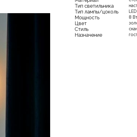
Материал
Тип светильника
нас
Тип лампы/цоколь
LED
Мощность
8 В
Цвет
зол
Стиль
ска
Назначение
гос