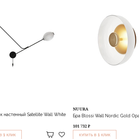
NUURA
 настенный Satellite Wall White
Бра Blossi Wall Nordic Gold Op
101 732 ₽
1
1
В
КЛИК
КУПИТЬ В
КЛИК