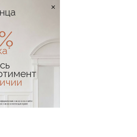
онца
0%
ка*
сь
ртимент
личии
е оформления заказа на сайте
отки заказа менеджером