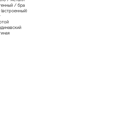
тенный / бра
 (встроенный)
т
отой
ндинавский
тиная