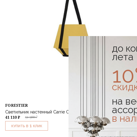
до к
лета
1
скид
на ве
FORESTIER
ассо
Светильник настенный Carrie Curry
в на
41 110 ₽
51 388 ₽
1
КУПИТЬ В
КЛИК