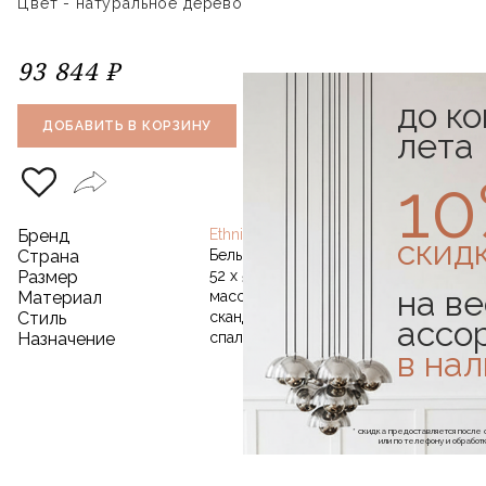
Цвет - натуральное дерево
93 844 ₽
до к
1
ДОБАВИТЬ В КОРЗИНУ
КУПИТЬ В
КЛИК
лета
1
Бренд
Ethnicraft
скид
Страна
Бельгия
Размер
52 х 55 х 35 см
на ве
Материал
массив дуба
Стиль
скандинавский
ассо
Назначение
спальня
в на
* скидка предоставляется посл
или по телефону и обраб