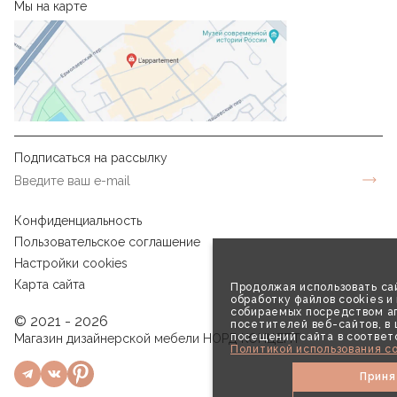
Мы на карте
Подписаться на рассылку
Конфиденциальность
Пользовательское соглашение
Настройки cookies
Карта сайта
Продолжая использовать сай
обработку файлов cookies и
собираемых посредством аг
© 2021 - 2026
посетителей веб-сайтов, в
посещений сайта в соответ
Магазин дизайнерской мебели НОРД КОНЦЕПТ
Политикой использования co
Приня