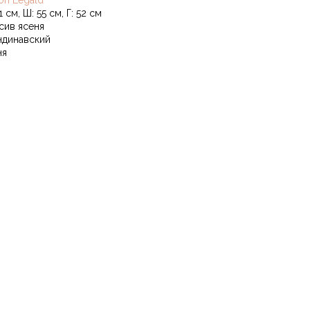
on Legald
1 см, Ш: 55 см, Г: 52 см
сив ясеня
ндинавский
ня