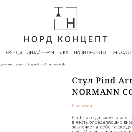
Г
БРЕНДЫ
ДИЗАЙНЕРАМ
БЛОГ
НАШИ ПРОЕКТЫ
ПРЕССА О
денные стулья
Стул Pind Armchair Ash
Стул Pind Ar
NORMANN C
В наличии
Pind - это датское слово,
в честь определяющих диз
заключает в себе также ду
века. Излучая вневременн