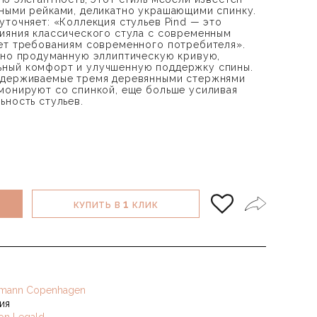
ными рейками, деликатно украшающими спинку.
уточняет: «Коллекция стульев Pind — это
ияния классического стула с современным
ет требованиям современного потребителя».
ьно продуманную эллиптическую кривую,
ный комфорт и улучшенную поддержку спины.
ддерживаемые тремя деревянными стержнями
монируют со спинкой, еще больше усиливая
ьность стульев.
1
КУПИТЬ В
КЛИК
mann Copenhagen
ия