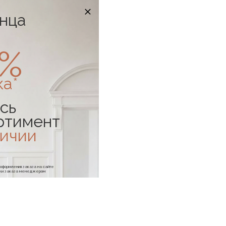
онца
0%
ка*
сь
ртимент
личии
е оформления заказа на сайте
отки заказа менеджером