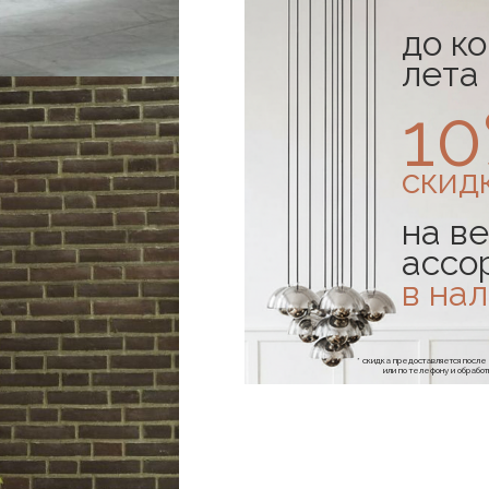
до к
лета
1
скид
на ве
ассо
в на
* скидка предоставляется посл
или по телефону и обраб