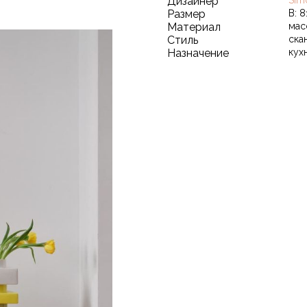
Дизайнер
Sim
Размер
В: 8
Материал
мас
Стиль
ска
Назначение
кух