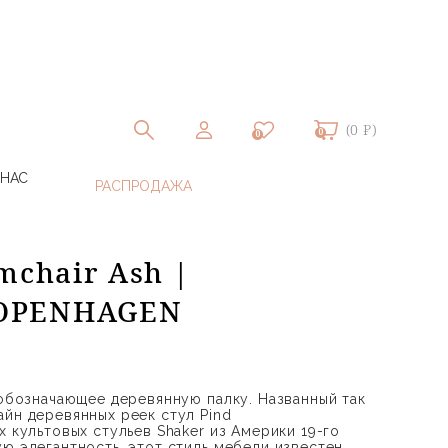
(0 ₽)
0
0
 НАС
mchair Ash |
OPENHAGEN
 обозначающее деревянную палку. Названный так
айн деревянных реек стул Pind
х культовых стульев Shaker из Америки 19-го
ую элегантность, этот стиль мебели известен