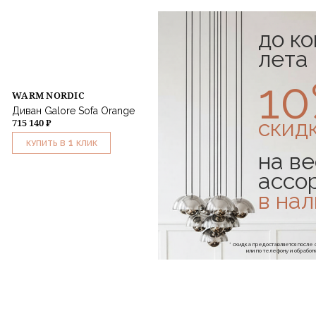
до к
лета
1
WARM NORDIC
Диван Galore Sofa Orange
скид
715 140 ₽
1
КУПИТЬ В
КЛИК
на ве
ассо
в на
* скидка предоставляется посл
или по телефону и обраб