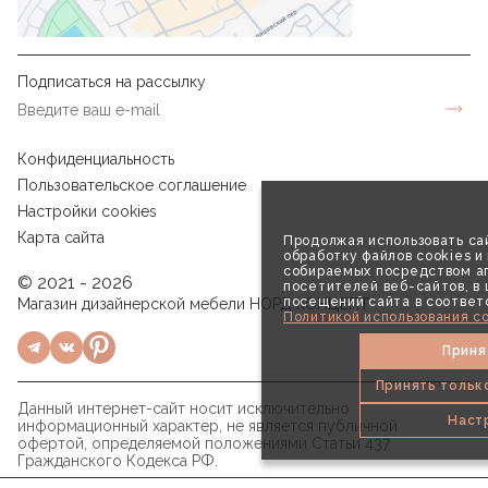
Подписаться на рассылку
Конфиденциальность
Пользовательское соглашение
Настройки cookies
Карта сайта
Продолжая использовать сай
обработку файлов cookies и
собираемых посредством аг
© 2021 - 2026
посетителей веб-сайтов, в
посещений сайта в соответ
Магазин дизайнерской мебели НОРД КОНЦЕПТ
Политикой использования co
Приня
Принять тольк
Данный интернет-сайт носит исключительно
Наст
информационный характер, не является публичной
офертой, определяемой положениями Статьи 437
Гражданского Кодекса РФ.