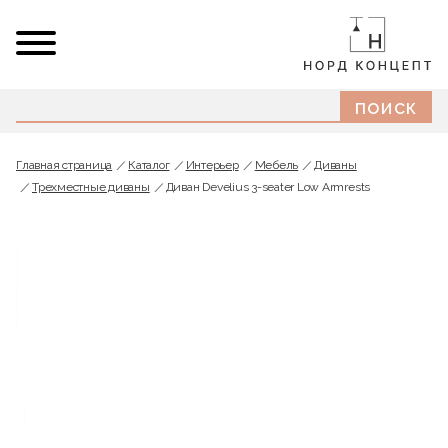
Главная страница
Каталог
Интерьер
Мебель
Диваны
Трехместные диваны
Диван Develius 3-seater Low Armrests