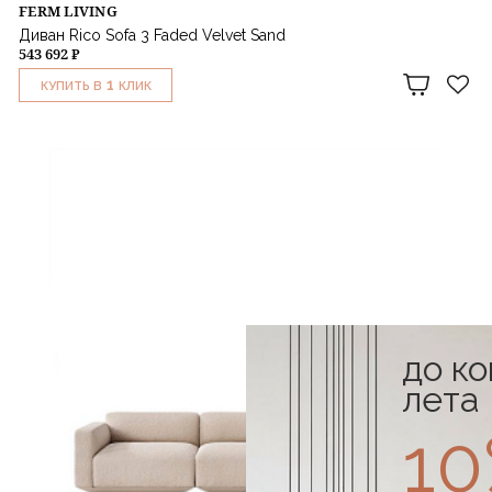
FERM LIVING
Диван Rico Sofa 3 Faded Velvet Sand
543 692 ₽
1
КУПИТЬ В
КЛИК
до к
лета
1