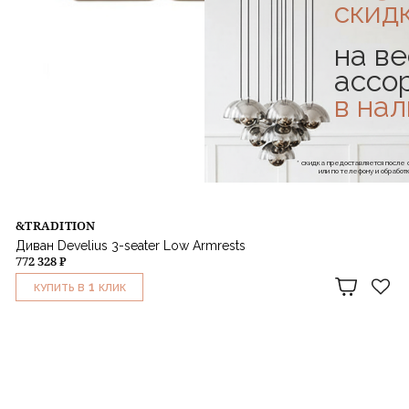
скид
на ве
ассо
в на
* скидка предоставляется посл
или по телефону и обраб
&TRADITION
Диван Develius 3-seater Low Armrests
772 328 ₽
1
КУПИТЬ В
КЛИК