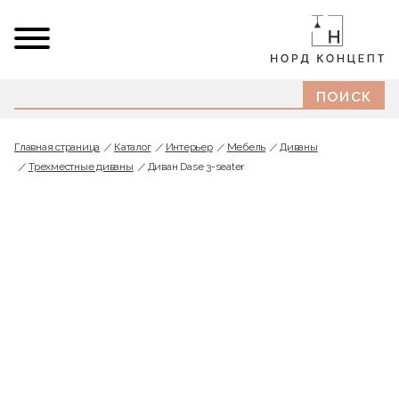
Главная страница
Каталог
Интерьер
Мебель
Диваны
Трехместные диваны
Диван Dase 3-seater