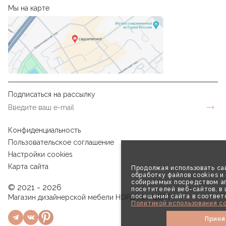
Мы на карте
Подписаться на рассылку
Конфиденциальность
Пользовательское соглашение
Настройки cookies
Карта сайта
Продолжая использовать сай
обработку файлов cookies и
собираемых посредством аг
© 2021 - 2026
посетителей веб-сайтов, в
посещений сайта в соответ
Магазин дизайнерской мебели НОРД КОНЦЕПТ
Политикой использования co
Приня