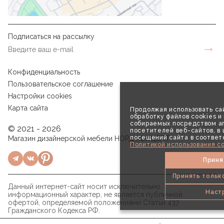
Подписаться на рассылку
Конфиденциальность
Пользовательское соглашение
Настройки cookies
Карта сайта
Продолжая использовать сай
обработку файлов cookies и
собираемых посредством аг
© 2021 - 2026
посетителей веб-сайтов, в
посещений сайта в соответ
Магазин дизайнерской мебели НОРД КОНЦЕПТ
Политикой использования co
Приня
Принять тольк
Данный интернет-сайт носит исключительно
Наст
информационный характер, не является публичной
офертой, определяемой положениями Статьи 437
Гражданского Кодекса РФ.