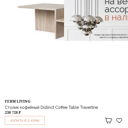
на ве
ассо
в на
* скидка предоставляется посл
или по телефону и обраб
FERM LIVING
Столик кофейный Distinct Coffee Table Travertine
238 728 ₽
1
КУПИТЬ В
КЛИК