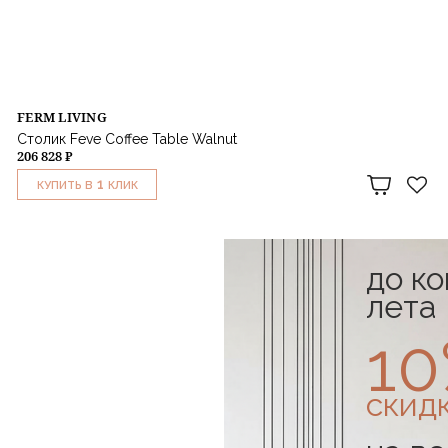
FERM LIVING
Столик Feve Coffee Table Walnut
206 828 ₽
1
КУПИТЬ В
КЛИК
до к
лета
1
скид