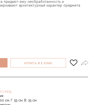
та придают ему необработанность и
черкивают архитектурный характер предмета
1
КУПИТЬ В
КЛИК
m Living
ия
00 см, Г: 55 см, В: 35 см
вертин