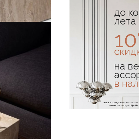
до к
лета
1
скид
на ве
ассо
в на
* скидка предоставляется посл
или по телефону и обраб