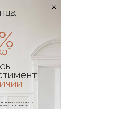
онца
0%
ка*
сь
ртимент
личии
е оформления заказа на сайте
отки заказа менеджером