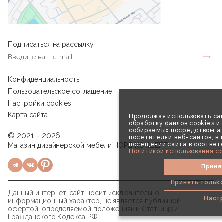
Подписаться на рассылку
Конфиденциальность
Пользовательское соглашение
Настройки cookies
Карта сайта
Продолжая использовать сай
обработку файлов cookies и
собираемых посредством аг
© 2021 - 2026
посетителей веб-сайтов, в
посещений сайта в соответ
Магазин дизайнерской мебели НОРД КОНЦЕПТ
Политикой использования co
Приня
Принять тольк
Данный интернет-сайт носит исключительно
Наст
информационный характер, не является публичной
офертой, определяемой положениями Статьи 437
Гражданского Кодекса РФ.