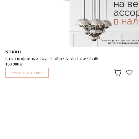
на ве
ассо
в на
* скидка предоставляется посл
или по телефону и обраб
NORR11
Стол кофейный Gear Coffee Table Low Chalk
133 980 ₽
1
КУПИТЬ В
КЛИК