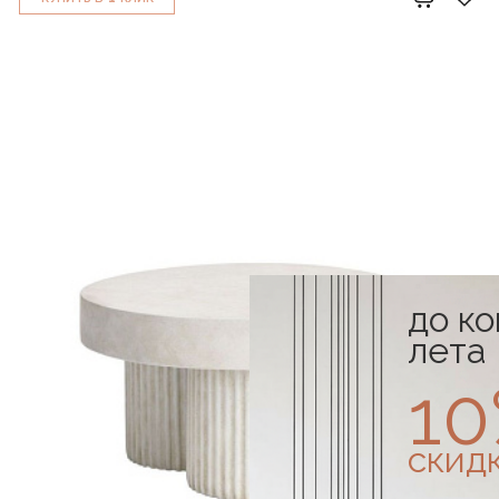
до к
лета
1
скид