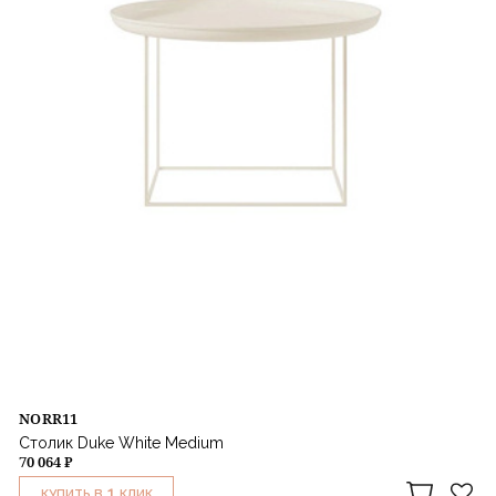
NORR11
Столик Duke White Medium
70 064 ₽
1
КУПИТЬ В
КЛИК