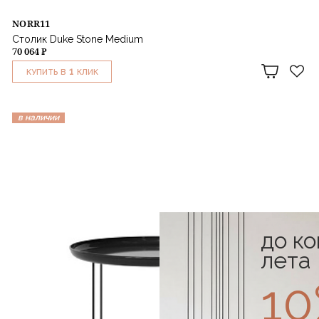
NORR11
Столик Duke Stone Medium
70 064 ₽
1
КУПИТЬ В
КЛИК
в наличии
до к
лета
1