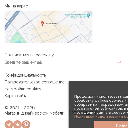
Мы на карте
Подписаться на рассылку
Конфиденциальность
Пользовательское соглашение
Настройки cookies
Карта сайта
Продолжая использовать сай
обработку файлов cookies и
собираемых посредством аг
© 2021 - 2026
посетителей веб-сайтов, в
посещений сайта в соответ
Магазин дизайнерской мебели НОРД КОНЦЕПТ
Политикой использования co
Приня