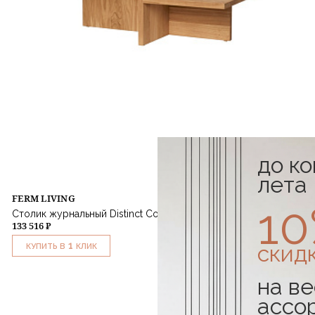
до к
лета
FERM LIVING
1
Столик журнальный Distinct Coffee Table
133 516 ₽
1
скид
КУПИТЬ В
КЛИК
на ве
ассо