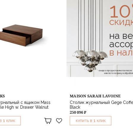
1
скид
на ве
ассо
в на
* скидка предоставляется посл
или по телефону и обраб
KS
MAISON SARAH LAVOINE
рнальный с ящиком Mass
Столик журнальный Gege Coffe
le High w. Drawer Walnut
Black
250 096 ₽
1
1
В
КЛИК
КУПИТЬ В
КЛИК