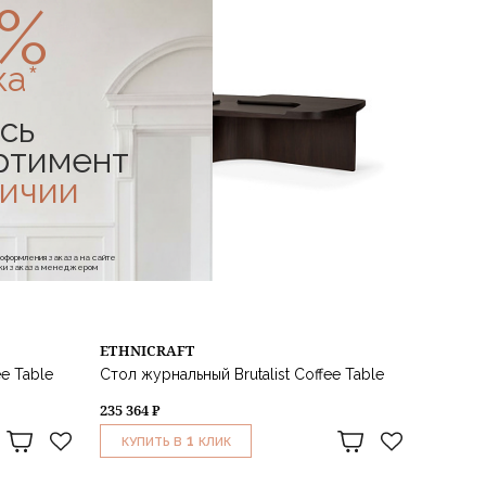
0%
ка*
сь
ртимент
личии
е оформления заказа на сайте
отки заказа менеджером
ETHNICRAFT
e Table
Стол журнальный Brutalist Coffee Table
235 364 ₽
1
КУПИТЬ В
КЛИК