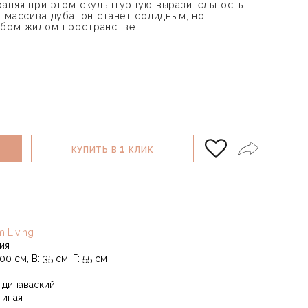
раняя при этом скульптурную выразительность
 массива дуба, он станет солидным, но
юбом жилом пространстве.
1
КУПИТЬ В
КЛИК
m Living
ия
00 см, В: 35 см, Г: 55 см
ндинаваский
тиная