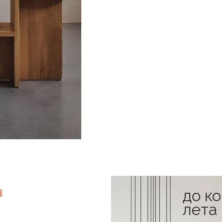
до к
в наличии
лета