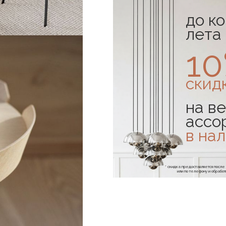
до к
лета
1
скид
на ве
ассо
в на
* скидка предоставляется посл
или по телефону и обраб