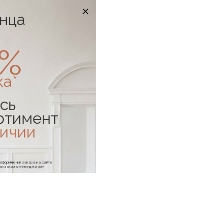
онца
0%
ка*
сь
ртимент
личии
е оформления заказа на сайте
отки заказа менеджером