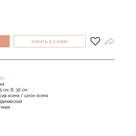
1
КУПИТЬ В
КЛИК
to
ия
5 см, В: 36 см
сив ясеня / шпон ясеня
ндинавский
тиная