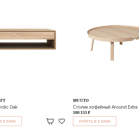
AFT
MUUTO
rdic Oak
Столик кофейный Around Extra 
180 153 ₽
1
1
В
КЛИК
КУПИТЬ В
КЛИК