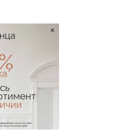
онца
0%
ка*
сь
ртимент
личии
е оформления заказа на сайте
отки заказа менеджером