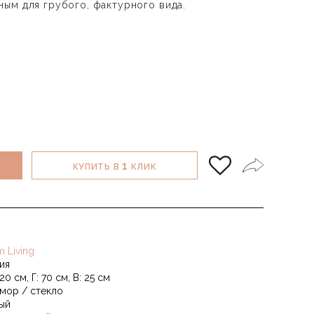
ым для грубого, фактурного вида.
1
КУПИТЬ В
КЛИК
m Living
ия
20 см, Г: 70 см, В: 25 см
мор / стекло
ый