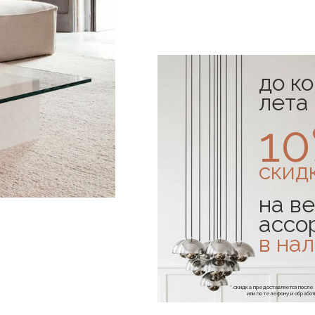
до к
лета
1
скид
на ве
ассо
в на
* скидка предоставляется посл
или по телефону и обраб