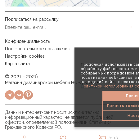
Подписаться на рассылку
Конфиденциальность
Пользовательское соглашение
Настройки cookies
Карта сайта
Продолжая использовать сай
обработку файлов cookies и
собираемых посредством аг
© 2021 - 2026
посетителей веб-сайтов, в
посещений сайта в соответ
Магазин дизайнерской мебели НОРД КОНЦЕПТ
Политикой использования co
Приня
Принять тольк
Данный интернет-сайт носит исключительно
Наст
информационный характер, не является публичной
офертой, определяемой положениями Статьи 437
Гражданского Кодекса РФ.
(0 ₽)
0