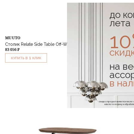
до к
лета
1
MUUTO
Столик Relate Side Table Off-White h60,5
83 056 ₽
скид
1
КУПИТЬ В
КЛИК
на ве
ассо
в на
* скидка предоставляется посл
или по телефону и обраб