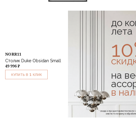
до к
лета
1
NORR11
скид
Столик Duke Obsidan Small
49 996 ₽
на ве
1
КУПИТЬ В
КЛИК
ассо
в на
* скидка предоставляется посл
или по телефону и обраб