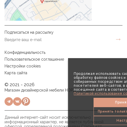
Подписаться на рассылку
Конфиденциальность
Пользовательское соглашение
Настройки cookies
Карта сайта
Продолжая использовать сай
обработку файлов cookies и
собираемых посредством аг
© 2021 - 2026
посетителей веб-сайтов, в
посещений сайта в соответ
Магазин дизайнерской мебели НОРД КОНЦЕПТ
Политикой использования co
Приня
Принять тольк
Данный интернет-сайт носит исключительно
Наст
информационный характер, не является публичной
офертой, определяемой положениями Статьи 437