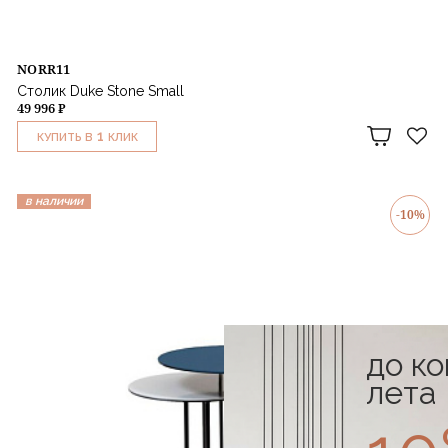
NORR11
Столик Duke Stone Small
49 996 ₽
1
КУПИТЬ В
КЛИК
в наличии
-10%
до к
лета