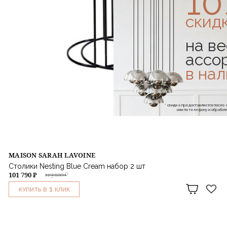
1
скид
на ве
ассо
в на
* скидка предоставляется посл
или по телефону и обраб
MAISON SARAH LAVOINE
Столики Nesting Blue Cream набор 2 шт
101 790 ₽
113 100 ₽
1
КУПИТЬ В
КЛИК