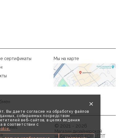
е сертификаты
Мы на карте
м
кты
бмен
т, Вы даете согласие на обработку файлов
х данных, собираемых посредством
етителей веб-сайтов, в целях ведения
а в соответствии с
© 2021 - 2026
 cookies
okie.
Магазин дизайнерской
та
мебели НОРД КОНЦЕПТ