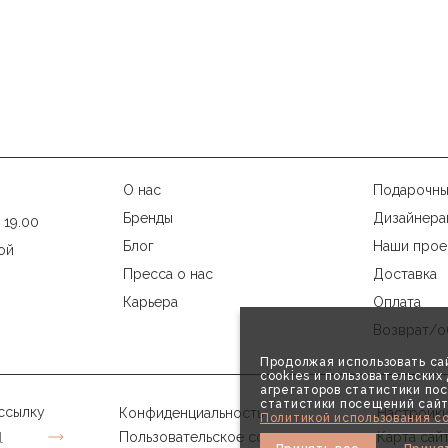
О нас
Подарочны
Бренды
Дизайнера
 19.00
Блог
Наши прое
ой
Пресса о нас
Доставка
Карьера
Оплата
Возврат/о
Продолжая использовать сай
cookies и пользовательски
агрегаторов статистики пос
статистики посещений сайт
ссылку
Конфиденциальность
Настройки
Политикой использования co
Пользовательское соглашение
Карта сай