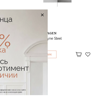
онца
0%
AUDO COPENHAGEN
Столик Androgyne Steel
able Tall
ка*
89 668 ₽
1
КУПИТЬ В
КЛИК
сь
ртимент
личии
е оформления заказа на сайте
отки заказа менеджером