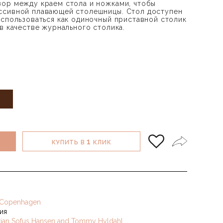
ор между краем стола и ножками, чтобы
ссивной плавающей столешницы. Стол доступен
использоваться как одиночный приставной столик
в качестве журнального столика.
1
КУПИТЬ В
КЛИК
 Copenhagen
ия
stian Sofus Hansen and Tommy Hyldahl