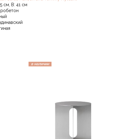
5 см, В: 41 см
робетон
ный
ндинавский
тиная
в наличии