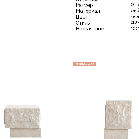
Размер
Ø: 6
Материал
фиб
Цвет
чер
Стиль
ска
Назначение
гос
в наличии