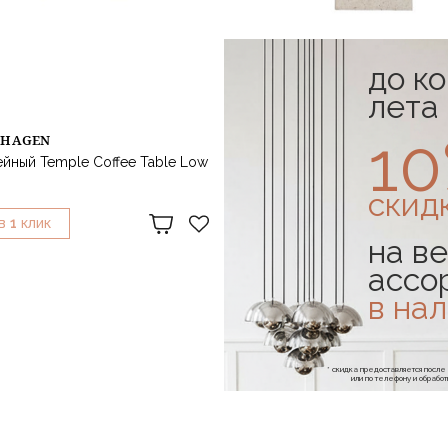
до к
лета
1
NHAGEN
101 COPENHAGEN
йный Temple Coffee Table Low
Стол кофейный Temple Coffee T
Limestone
скид
140 244 ₽
1
1
В
КЛИК
КУПИТЬ В
КЛИК
на ве
ассо
в на
* скидка предоставляется посл
или по телефону и обраб