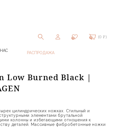
(0 ₽)
0
0
 НАС
n Low Burned Black |
AGEN
тырех цилиндрических ножках. Стильный и
 структурными элементами брутальной
щими колонны и избегающими отношения к
ству деталей. Массивные фибробетонные ножки