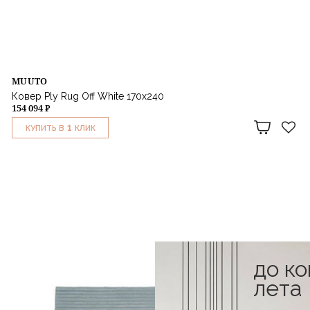
MUUTO
Ковер Ply Rug Off White 170х240
154 094 ₽
1
КУПИТЬ В
КЛИК
до к
лета