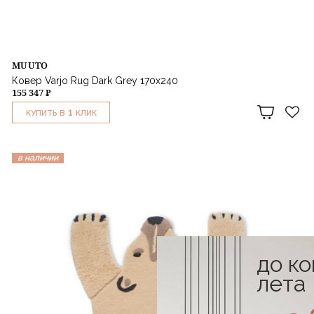
MUUTO
Ковер Varjo Rug Dark Grey 170х240
155 347 ₽
1
КУПИТЬ В
КЛИК
в наличии
до к
лета