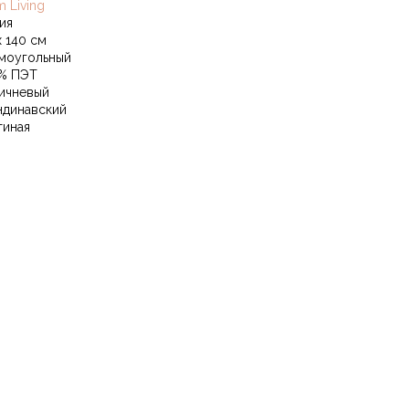
m Living
ия
х 140 см
моугольный
% ПЭТ
ичневый
ндинавский
тиная