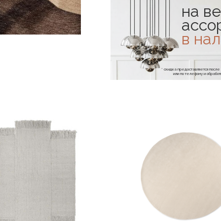
на ве
ассо
в на
* скидка предоставляется посл
или по телефону и обраб