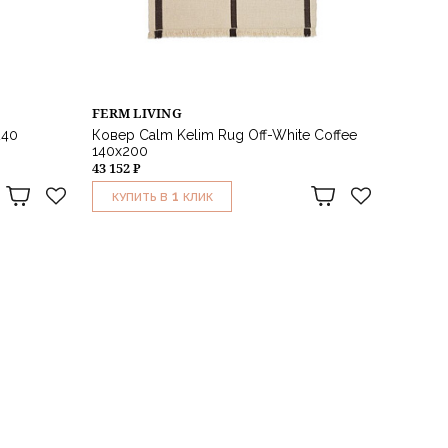
FERM LIVING
240
Ковер Calm Kelim Rug Off-White Coffee
140х200
43 152 ₽
1
КУПИТЬ В
КЛИК