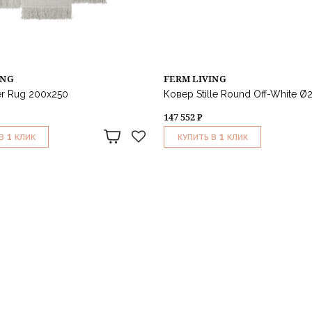
ING
FERM LIVING
er Rug 200x250
Ковер Stille Round Off-White Ø
147 552 ₽
1
1
В
КЛИК
КУПИТЬ В
КЛИК