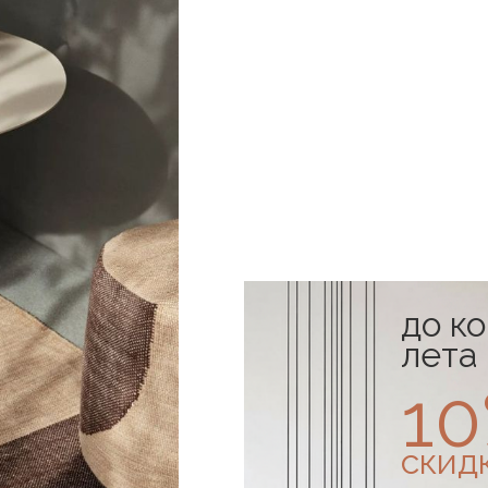
до к
лета
1
скид