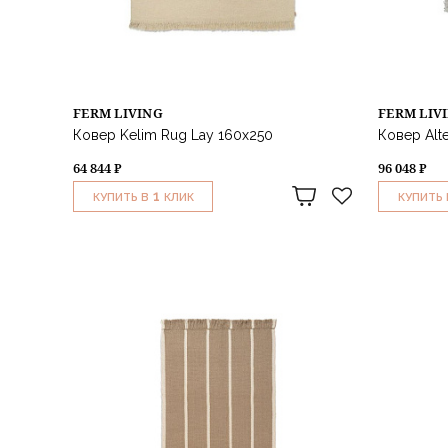
FERM LIVING
FERM LIV
Ковер Kelim Rug Lay 160x250
Ковер Alt
64 844 ₽
96 048 ₽
1
КУПИТЬ В
КЛИК
КУПИТЬ 