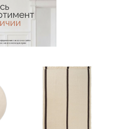
сь
ртимент
личии
е оформления заказа на сайте
отки заказа менеджером