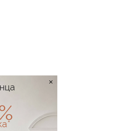
онца
0%
ка*