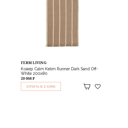
FERM LIVING
Ковер Calm Kelim Runner Dark Sand Off-
White 200х80
20 068 ₽
1
КУПИТЬ В
КЛИК