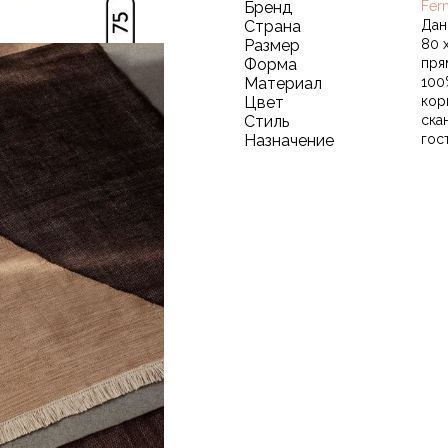
Бренд
Fer
Страна
Дан
Размер
80 
Форма
пря
Материал
100
Цвет
кор
Стиль
ска
Назначение
гос