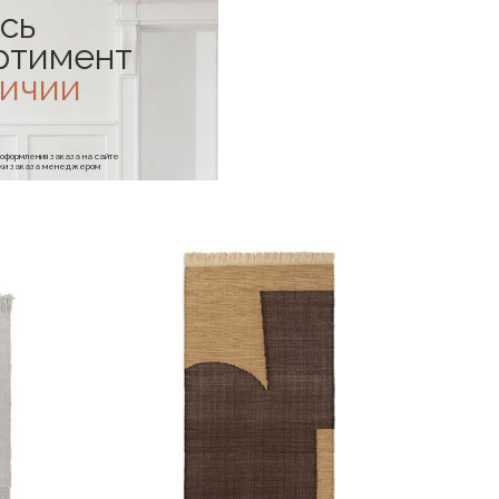
сь
ртимент
личии
е оформления заказа на сайте
отки заказа менеджером