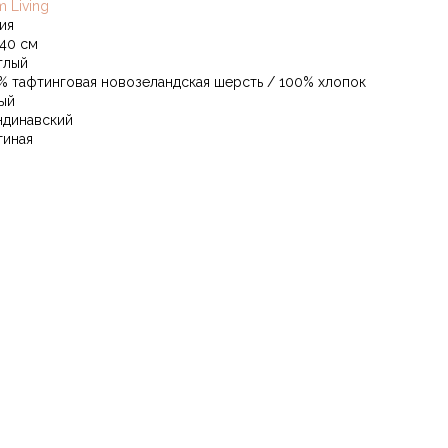
m Living
ия
240 см
глый
% тафтинговая новозеландская шерсть / 100% хлопок
ый
ндинавский
тиная