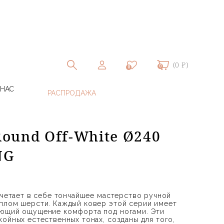
(0 ₽)
0
0
 НАС
 Round Off-White Ø240
NG
очетает в себе тончайшее мастерство ручной
плом шерсти. Каждый ковер этой серии имеет
ающий ощущение комфорта под ногами. Эти
ойных естественных тонах, созданы для того,