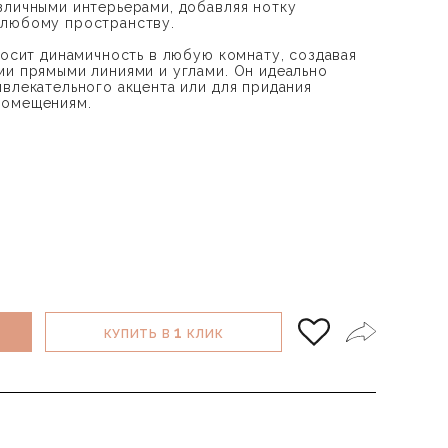
зличными интерьерами, добавляя нотку
 любому пространству.
носит динамичность в любую комнату, создавая
ми прямыми линиями и углами. Он идеально
ивлекательного акцента или для придания
помещениям.
1
КУПИТЬ В
КЛИК