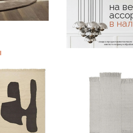
на ве
ассо
в на
* скидка предоставляется посл
или по телефону и обраб