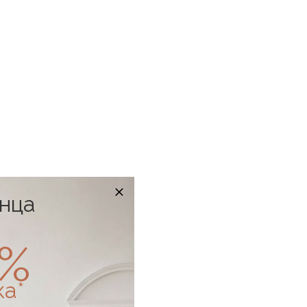
онца
0%
ка*