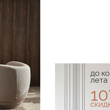
до к
лета
1
скид