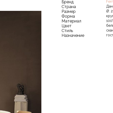
Бренд
Fer
Страна
Дан
Размер
Ø: 
Форма
кру
Материал
100
Цвет
бел
Стиль
ска
Назначение
гос